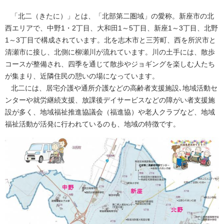
「北二（きたに）」とは、「北部第二圏域」の愛称。新座市の北
西エリアで、中野1・2丁目、大和田1～5丁目、新座1～3丁目、北野
1～3丁目で構成されています。北を志木市と三芳町、西を所沢市と
清瀬市に接し、北側に柳瀬川が流れています。川の土手には、散歩
コースが整備され、四季を通じて散歩やジョギングを楽しむ人たち
が集まり、近隣住民の憩いの場になっています。
北二には、居宅介護や通所介護などの高齢者支援施設､地域活動セ
ンターや就労継続支援、放課後デイサービスなどの障がい者支援施
設が多く、地域福祉推進協議会（福進協）や老人クラブなど、地域
福祉活動が活発に行われているのも、地域の特徴です。