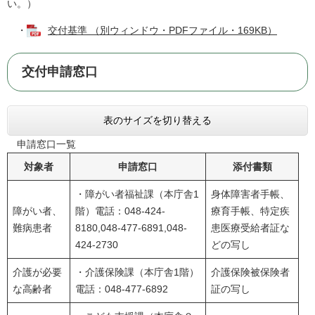
い。）
・
交付基準 （別ウィンドウ・PDFファイル・169KB）
交付申請窓口
表のサイズを切り替える
申請窓口一覧
対象者
申請窓口
添付書類
・障がい者福祉課（本庁舎1
身体障害者手帳、
障がい者、
階）電話：048-424-
療育手帳、特定疾
難病患者
8180,048-477-6891,048-
患医療受給者証な
424-2730
どの写し
介護が必要
・介護保険課（本庁舎1階）
介護保険被保険者
な高齢者
電話：048-477-6892
証の写し