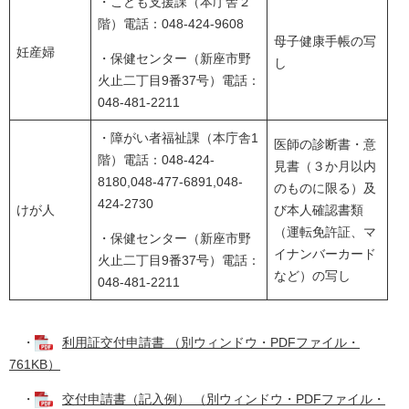
・こども支援課（本庁舎２
階）電話：048-424-9608
母子健康手帳の写
妊産婦
・保健センター（新座市野
し
火止二丁目9番37号）電話：
048-481-2211
・障がい者福祉課（本庁舎1
医師の診断書・意
階）電話：048-424-
見書（３か月以内
8180,048-477-6891,048-
のものに限る）及
424-2730
けが人
び本人確認書類
（運転免許証、マ
・保健センター（新座市野
イナンバーカード
火止二丁目9番37号）電話：
など）の写し
048-481-2211
・
利用証交付申請書 （別ウィンドウ・PDFファイル・
761KB）
・
交付申請書（記入例） （別ウィンドウ・PDFファイル・