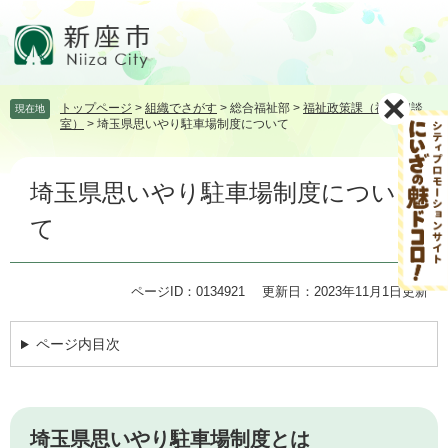
ペ
メ
ー
ニ
ジ
ュ
の
ー
先
を
トップページ
>
組織でさがす
>
総合福祉部
>
福祉政策課（福祉相談
現在地
頭
飛
室）
>
埼玉県思いやり駐車場制度について
で
ば
す。
し
本
て
埼玉県思いやり駐車場制度につい
文
本
文
て
へ
ページID：0134921
更新日：2023年11月1日更新
ページ内目次
埼玉県思いやり駐車場制度とは