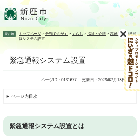
ペ
メ
ー
ニ
ジ
ュ
の
ー
先
を
トップページ
>
分類でさがす
>
くらし
>
福祉・介護
>
高齢者
>
緊急通
現在地
頭
飛
報システム設置
で
ば
す。
し
本
て
緊急通報システム設置
文
本
文
へ
ページID：0131677
更新日：2026年7月13日更新
ページ内目次
緊急通報システム設置とは