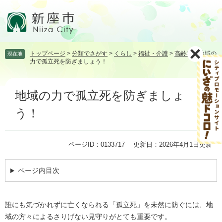
ペ
メ
ー
ニ
ジ
ュ
の
ー
先
を
トップページ
>
分類でさがす
>
くらし
>
福祉・介護
>
高齢者
>
地域の
現在地
頭
飛
力で孤立死を防ぎましょう！
で
ば
す。
し
本
て
地域の力で孤立死を防ぎましょ
文
本
文
う！
へ
ページID：0133717
更新日：2026年4月1日更新
ページ内目次
誰にも気づかれずに亡くなられる「孤立死」を未然に防ぐには、地
域の方々によるさりげない見守りがとても重要です。