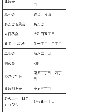
北原会
目
親和会
道場、片山
あたご若葉会
あたご
向日葵会
大和田五丁目
新栄いづみ会
栄一丁目、二丁目
二葉会
新座二丁目
明友会
池田
栗原三丁目、四丁
あけぼの会
目
栗原明友会
栗原五丁目
野火止一丁目こ
野火止一丁目
もれび会