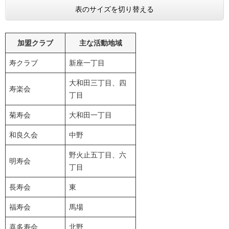
表のサイズを切り替える
加盟クラブ
主な活動地域
寿クラブ
新座一丁目
大和田三丁目、四
寿楽会
丁目
菊寿会
大和田一丁目
和良久会
中野
野火止五丁目、六
明寿会
丁目
長寿会
東
福寿会
馬場
喜多寿会
北野