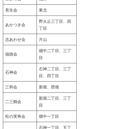
長生会
東北
野火止三丁目、四
あかつき会
丁目
志あわせ会
片山
畑中二丁目、三丁
福徳会
目
石神二丁目、三丁
石神会
目、四丁目
三和会
新堀、西堀
新堀二丁目、三丁
二三鶴会
目
松の実寿会
畑中一丁目
石神一丁目、五丁