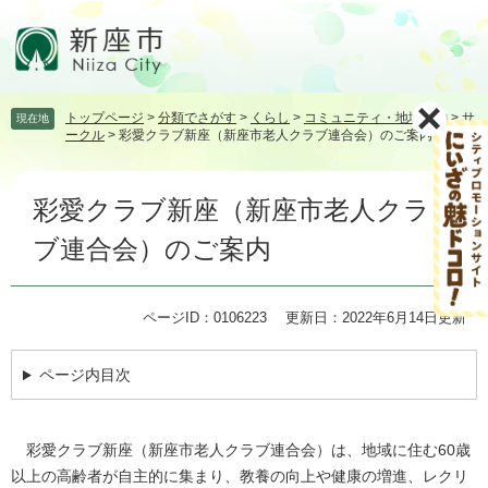
ペ
メ
ー
ニ
ジ
ュ
の
ー
先
を
トップページ
>
分類でさがす
>
くらし
>
コミュニティ・地域活動
>
サ
現在地
頭
飛
ークル
>
彩愛クラブ新座（新座市老人クラブ連合会）のご案内
で
ば
す。
し
本
て
彩愛クラブ新座（新座市老人クラ
文
本
文
ブ連合会）のご案内
へ
ページID：0106223
更新日：2022年6月14日更新
ページ内目次
彩愛クラブ新座（新座市老人クラブ連合会）は、地域に住む60歳
以上の高齢者が自主的に集まり、教養の向上や健康の増進、レクリ