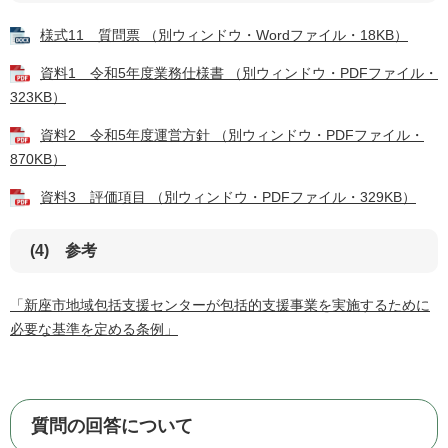
様式11 質問票 （別ウィンドウ・Wordファイル・18KB）
資料1 令和5年度業務仕様書 （別ウィンドウ・PDFファイル・
323KB）
資料2 令和5年度運営方針 （別ウィンドウ・PDFファイル・
870KB）
資料3 評価項目 （別ウィンドウ・PDFファイル・329KB）
(4) 参考
「新座市地域包括支援センターが包括的支援事業を実施するために
必要な基準を定める条例」
質問の回答について