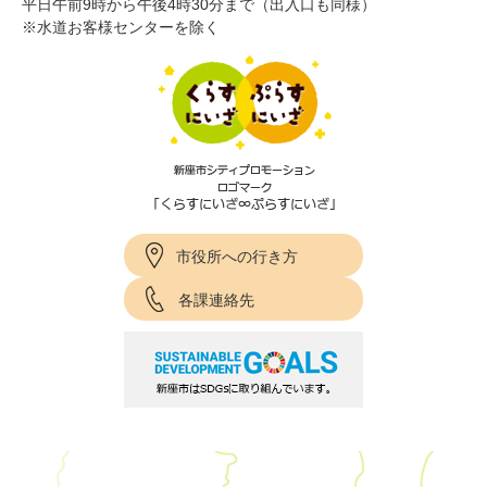
平日午前9時から午後4時30分まで（出入口も同様）
※水道お客様センターを除く
市役所への行き方
各課連絡先