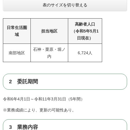
表のサイズを切り替える
高齢者人口
日常生活圏
担当地区
（令和5年5月1
域
日現在）
石神・栗原・堀ノ
南部地区
6,724人
内
2 委託期間
令和6年4月1日～令和11年3月31日（5年間）
※業務成績により、更新の可能性あり。
3 業務内容