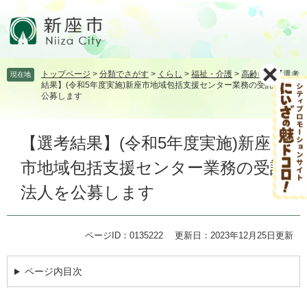
ペ
メ
ー
ニ
ジ
ュ
の
ー
先
を
トップページ
>
分類でさがす
>
くらし
>
福祉・介護
>
高齢者
>
【選考
現在地
頭
飛
結果】(令和5年度実施)新座市地域包括支援センター業務の受託法人を
で
ば
公募します
す。
し
て
本
本
【選考結果】(令和5年度実施)新座
文
文
市地域包括支援センター業務の受託
へ
法人を公募します
ページID：0135222
更新日：2023年12月25日更新
ページ内目次