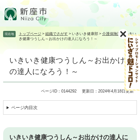
ペ
メ
ー
ニ
ジ
ュ
の
ー
先
を
トップページ
>
組織でさがす
>
いきいき健康部
>
介護保険課
>
いきい
現在地
頭
飛
き健康つうしん～お出かけの達人になろう！～
で
ば
す。
し
本
て
いきいき健康つうしん～お出かけ
文
本
文
の達人になろう！～
へ
ページID：0144292
更新日：2024年4月18日更新
ページ内目次
​いきいき健康つうしん～お出かけの達人に