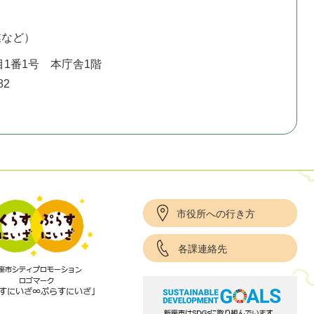
業など）
1番1号 本庁舎1階
82
市役所への行き方
各課連絡先