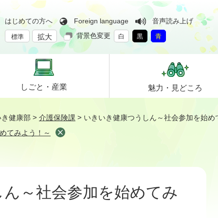
はじめての方へ
Foreign language
音声読み上げ
背景色変更
拡大
白
黒
青
標準
しごと・
産業
魅力・
見どころ
いき健康部
>
介護保険課
>
いきいき健康つうしん～社会参加を始め
めてみよう！～
しん～社会参加を始めてみ