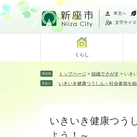
ペ
メ
ー
ニ
本文へ
ジ
ュ
文字サイズ
の
ー
先
を
頭
飛
で
ば
くらし
す。
し
て
本
トップページ
>
組織でさがす
>
いき
現在地
文
いきいき健康つうしん～社会参加を始
足あと
へ
本
文
いきいき健康つう
よう！～