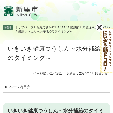
ペ
メ
ー
ニ
ジ
ュ
の
ー
先
を
トップページ
>
組織でさがす
>
いきいき健康部
>
介護保険課
>
いきい
現在地
頭
飛
き健康つうしん～水分補給のタイミング～
で
ば
す。
し
本
て
いきいき健康つうしん～水分補給
文
本
文
のタイミング～
へ
ページID：0144281
更新日：2024年4月18日更新
ページ内目次
いきいき健康つうしん～水分補給のタイミ