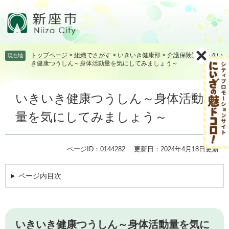
ペ
メ
ー
ニ
ジ
ュ
の
ー
先
を
トップページ
>
組織でさがす
>
いきいき健康部
>
介護保険課
>
いきい
現在地
頭
飛
き健康つうしん～身体活動量を気にしてみましょう～
で
ば
す。
し
本
て
いきいき健康つうしん～身体活動
文
本
文
量を気にしてみましょう～
へ
ページID：0144282
更新日：2024年4月18日更新
ページ内目次
いきいき健康つうしん～身体活動量を気に