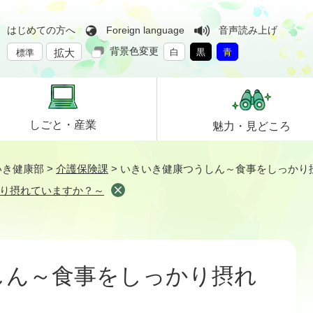
はじめての方へ
Foreign language
音声読み上げ
背景色変更
拡大
白
黒
青
標準
しごと・
産業
魅力・
見どころ
いき健康部
>
介護保険課
>
いきいき健康つうしん～食事をしっかり
り摂れていますか？～
しん～食事をしっかり摂れ