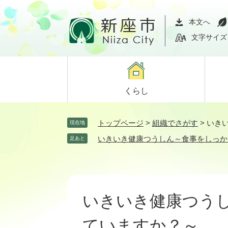
ペ
メ
ー
ニ
本文へ
ジ
ュ
文字サイズ
の
ー
先
を
頭
飛
で
ば
くらし
す。
し
て
本
トップページ
>
組織でさがす
>
いき
現在地
文
いきいき健康つうしん～食事をしっか
足あと
へ
本
文
いきいき健康つう
ていますか？～