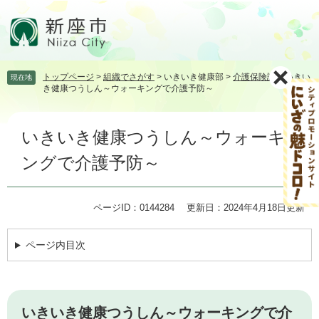
ペ
メ
ー
ニ
ジ
ュ
の
ー
先
を
トップページ
>
組織でさがす
>
いきいき健康部
>
介護保険課
>
いきい
現在地
頭
飛
き健康つうしん～ウォーキングで介護予防～
で
ば
す。
し
本
て
いきいき健康つうしん～ウォーキ
文
本
文
ングで介護予防～
へ
ページID：0144284
更新日：2024年4月18日更新
ページ内目次
いきいき健康つうしん～ウォーキングで介