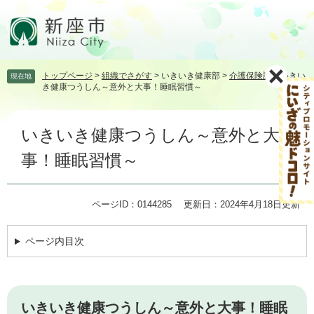
ペ
メ
ー
ニ
ジ
ュ
の
ー
先
を
トップページ
>
組織でさがす
>
いきいき健康部
>
介護保険課
>
いきい
現在地
頭
飛
き健康つうしん～意外と大事！睡眠習慣～
で
ば
す。
し
本
て
いきいき健康つうしん～意外と大
文
本
文
事！睡眠習慣～
へ
ページID：0144285
更新日：2024年4月18日更新
ページ内目次
いきいき健康つうしん～意外と大事！睡眠