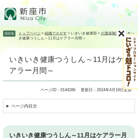
ペ
メ
ー
ニ
ジ
ュ
の
ー
先
を
トップページ
>
組織でさがす
>
いきいき健康部
>
介護保険課
>
いきい
現在地
頭
飛
き健康つうしん～11月はケアラー月間～
で
ば
す。
し
本
て
いきいき健康つうしん～11月はケ
文
本
文
アラー月間～
へ
ページID：0144286
更新日：2024年4月18日更新
ページ内目次
いきいき健康つうしん～11月はケアラー月