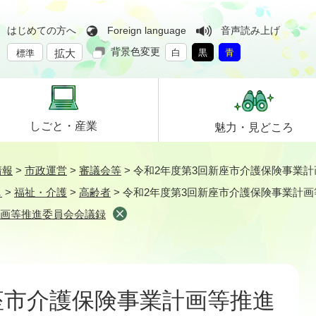
はじめての方へ
Foreign language
音声読み上げ
背景色変更
拡大
白
黒
青
標準
しごと・
産業
魅力・
見どころ
情報
>
市政運営
>
審議会等
>
令和2年度第3回新座市介護保険事業
し
>
福祉・介護
>
高齢者
>
令和2年度第3回新座市介護保険事業計
計画等推進委員会会議録
座市介護保険事業計画等推進