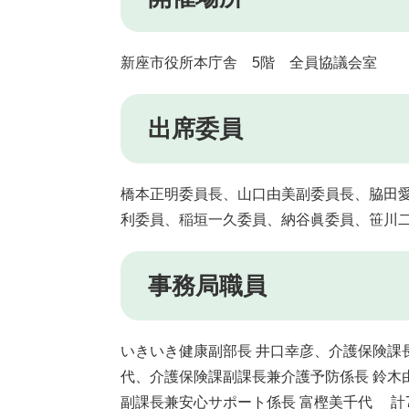
新座市役所本庁舎 5階 全員協議会室
出席委員
橋本正明委員長、山口由美副委員長、脇田
利委員、稲垣一久委員、納谷眞委員、笹川二
事務局職員
いきいき健康副部長 井口幸彦、介護保険課
代、介護保険課副課長兼介護予防係長 鈴木
副課長兼安心サポート係長 富樫美千代 計