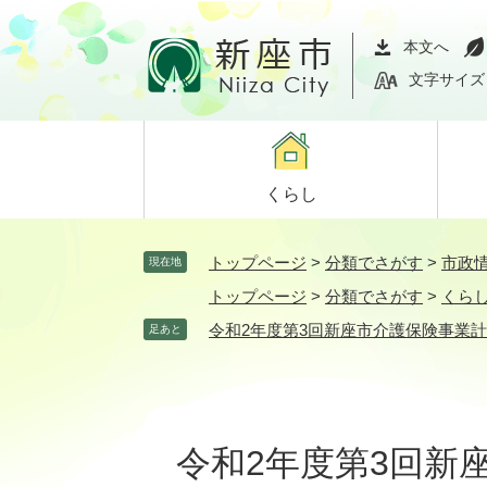
ペ
メ
ー
ニ
本文へ
ジ
ュ
文字サイズ
の
ー
先
を
頭
飛
で
ば
くらし
す。
し
て
本
トップページ
>
分類でさがす
>
市政
現在地
文
トップページ
>
分類でさがす
>
くら
へ
令和2年度第3回新座市介護保険事業
足あと
本
文
令和2年度第3回新