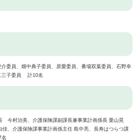
愛介委員、畑中典子委員、原愛委員、番場双葉委員、石野幸
三子委員 計10名
長 今村治美、介護保険課副課長兼事業計画係長 栗山晃
由佳、介護保険課事業計画係主任 島中亮、長寿はつらつ課
7名