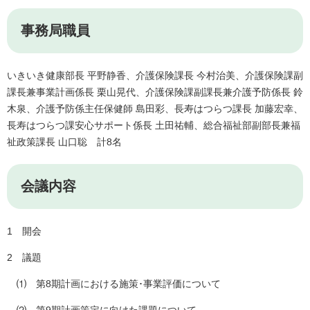
事務局職員
いきいき健康部長 平野静香、介護保険課長 今村治美、介護保険課副
課長兼事業計画係長 栗山晃代、介護保険課副課長兼介護予防係長 鈴
木泉、介護予防係主任保健師 島田彩、長寿はつらつ課長 加藤宏幸、
長寿はつらつ課安心サポート係長 土田祐輔、総合福祉部副部長兼福
祉政策課長 山口聡 計8名
会議内容
1 開会
2 議題
⑴ 第8期計画における施策･事業評価について