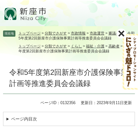
ペ
メ
ー
ニ
ジ
ュ
の
ー
先
を
トップページ
>
分類でさがす
>
市政情報
>
市政運営
>
審議会等
>
令和
現在地
頭
飛
5年度第2回新座市介護保険事業計画等推進委員会会議録
で
ば
トップページ
>
分類でさがす
>
くらし
>
福祉・介護
>
高齢者
>
令和5
す。
し
年度第2回新座市介護保険事業計画等推進委員会会議録
て
本
本
文
令和5年度第2回新座市介護保険事業
文
へ
計画等推進委員会会議録
ページID：0132356
更新日：2023年9月11日更新
ページ内目次