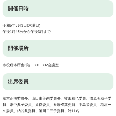
開催日時
令和5年8月3日(木曜日)
午後1時45分から午後3時まで
開催場所
市役所本庁舎3階 301･302会議室
出席委員
橋本正明委員長、山口由美副委員長、牧田和也委員、篠原美穂子委
員、畑中典子委員、原愛委員、番場双葉委員、中島栄委員、稲垣一
久委員、納谷眞委員、笹川二三子委員、計11名