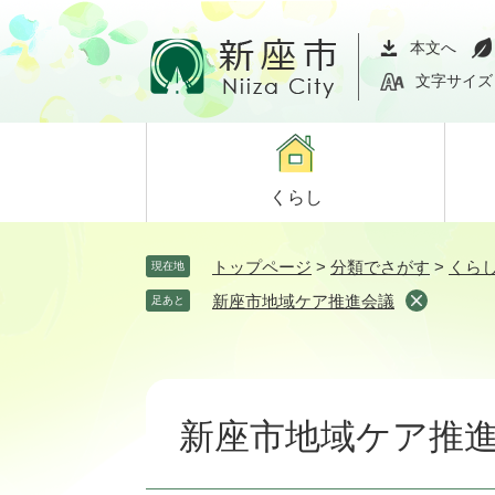
ペ
メ
ー
ニ
本文へ
ジ
ュ
文字サイズ
の
ー
先
を
頭
飛
で
ば
くらし
す。
し
て
本
トップページ
>
分類でさがす
>
くら
現在地
文
新座市地域ケア推進会議
足あと
へ
本
文
新座市地域ケア推