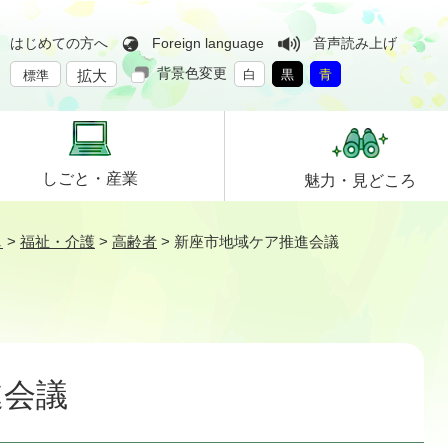
はじめての方へ
Foreign language
音声読み上げ
背景色変更
拡大
白
黒
青
標準
しごと・
産業
魅力・
見どころ
し
>
福祉・介護
>
高齢者
>
新座市地域ケア推進会議
進会議