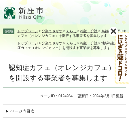
ペ
メ
ー
ニ
ジ
ュ
の
ー
先
を
トップページ
>
分類でさがす
>
くらし
>
福祉・介護
>
高齢者
>
認知症
現在地
頭
飛
カフェ（オレンジカフェ）を開設する事業者を募集します
で
ば
トップページ
>
分類でさがす
>
くらし
>
福祉・介護
>
地域福祉
>
認知
す。
し
症カフェ（オレンジカフェ）を開設する事業者を募集します
て
本
本
文
認知症カフェ（オレンジカフェ）
文
へ
を開設する事業者を募集します
ページID：0124984
更新日：2024年3月1日更新
ページ内目次