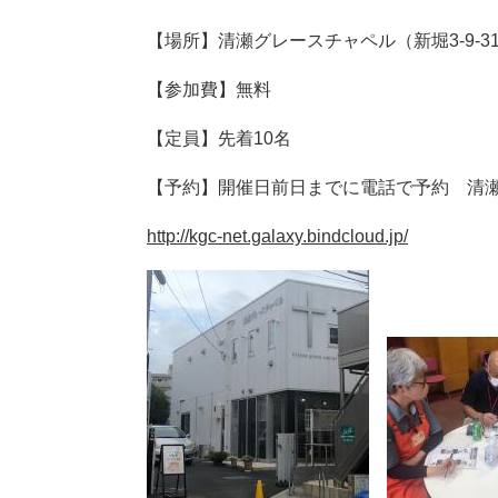
【場所】清瀬グレースチャペル（新堀3-9-3
【参加費】無料
【定員】先着10名
【予約】開催日前日までに電話で予約 清瀬グレ
http://kgc-net.galaxy.bindcloud.jp/