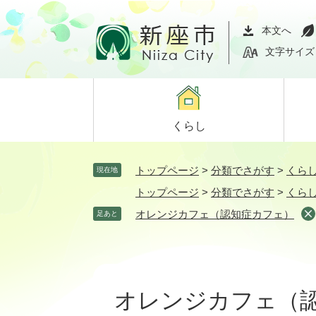
ペ
メ
ー
ニ
本文へ
ジ
ュ
文字サイズ
の
ー
先
を
頭
飛
で
ば
くらし
す。
し
て
本
トップページ
>
分類でさがす
>
くら
現在地
文
トップページ
>
分類でさがす
>
くら
へ
オレンジカフェ（認知症カフェ）
足あと
本
文
オレンジカフェ（