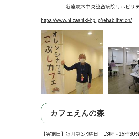
新座志木中央総合病院リハビリテーション科
https://www.niizashiki-hp.jp/rehabilitation/
カフェえんの森
【実施日】毎月第3水曜日 13時～15時30