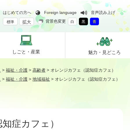
はじめての方へ
Foreign language
音声読み上げ
背景色変更
拡大
白
黒
青
標準
しごと・
産業
魅力・
見どころ
し
>
福祉・介護
>
高齢者
>
オレンジカフェ（認知症カフェ）
し
>
福祉・介護
>
地域福祉
>
オレンジカフェ（認知症カフェ）
認知症カフェ）