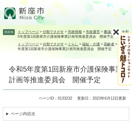
ペ
メ
ー
ニ
ジ
ュ
の
ー
先
を
トップページ
>
分類でさがす
>
市政情報
>
市政運営
>
審議会等
>
令和
現在地
頭
飛
5年度第1回新座市介護保険事業計画等推進委員会 開催予定
で
ば
トップページ
>
分類でさがす
>
くらし
>
福祉・介護
>
高齢者
>
令和5
す。
し
年度第1回新座市介護保険事業計画等推進委員会 開催予定
て
本
本
文
令和5年度第1回新座市介護保険事業
文
へ
計画等推進委員会 開催予定
ページID：0133232
更新日：2023年6月12日更新
ページ内目次