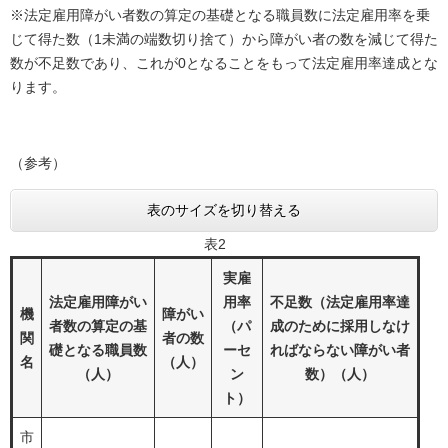
※法定雇用障がい者数の算定の基礎となる職員数に法定雇用率を乗
じて得た数（1未満の端数切り捨て）から障がい者の数を減じて得た
数が不足数であり、これが0となることをもって法定雇用率達成とな
ります。
（参考）
表のサイズを切り替える
表2
実雇
法定雇用障がい
用率
不足数（法定雇用率達
機
障がい
者数の算定の基
（パ
成のために採用しなけ
関
者の数
礎となる職員数
ーセ
ればならない障がい者
名
（人）
（人）
ン
数）（人）
ト）
市