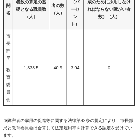
者数の算定の基
（パ
成のために採用しなけ
関
者の数
礎となる職員数
ーセ
ればならない障がい者
名
（人）
（人）
ン
数）（人）
ト）
市
長
部
局
1,333.5
40.5
3.04
0
教
育
委
員
会
※障害者の雇用の促進等に関する法律第42条の規定により、市長部
局と教育委員会は合算して法定雇用率を計算できる認定を受けてい
ます。