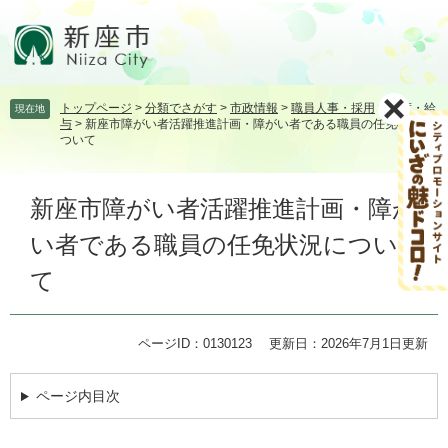
ペ
メ
ー
ニ
ジ
ュ
の
ー
先
を
トップページ
>
分類でさがす
>
市政情報
>
職員人事・採用
>
制度・給
現在地
頭
飛
与
>
新座市障がい者活躍推進計画・障がい者である職員の任免状況に
で
ば
ついて
す。
し
て
本
本
新座市障がい者活躍推進計画・障が
文
文
い者である職員の任免状況につい
へ
て
ページID：0130123
更新日：2026年7月1日更新
ページ内目次