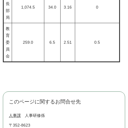
長
1,074.5
34.0
3.16
0
部
局
教
育
委
259.0
6.5
2.51
0.5
員
会
このページに関するお問合せ先
人事課
人事研修係
〒352-8623