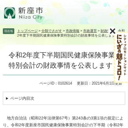
ペ
メ
ー
ニ
ジ
ュ
の
ー
先
を
トップページ
>
分類でさがす
>
市政情報
>
市政運営
>
財政情報
>
令和
現在地
頭
飛
2年度下半期国民健康保険事業特別会計の財政事情を公表します
で
ば
す。
し
本
て
令和2年度下半期国民健康保険事業
文
本
文
特別会計の財政事情を公表します
へ
ページID：0102614
更新日：2021年6月1日更新
ページ内目次
地方自治法（昭和22年法律第67号）第243条の3第1項の規定によ
り、令和2年度新座市国民健康保険事業特別会計の下半期（令和2年