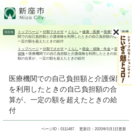
ペ
メ
ー
ニ
ジ
ュ
の
ー
先
を
トップページ
>
分類でさがす
>
くらし
>
健康・医療
>
医療費
>
医療機
現在地
頭
飛
関での自己負担額と介護保険を利用したときの自己負担額の合算が、
で
ば
一定の額を超えたときの給付
す。
し
トップページ
>
分類でさがす
>
くらし
>
税金・保険・年金
>
国民健康
て
保険
>
医療機関での自己負担額と介護保険を利用したときの自己負担
本
額の合算が、一定の額を超えたときの給付
文
へ
本
医療機関での自己負担額と介護保険
文
を利用したときの自己負担額の合
算が、一定の額を超えたときの給
付
ページID：0111487
更新日：2020年5月1日更新