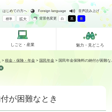
はじめての方へ
Foreign language
音声読み上げ
背景色変更
拡大
白
黒
青
標準
しごと・
産業
魅力・
見どころ
し
>
税金・保険・年金
>
国民年金
>
国民年金保険料の納付が困難な
納付が困難なとき