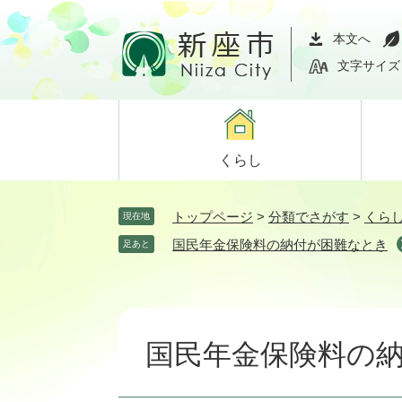
ペ
メ
ー
ニ
本文へ
ジ
ュ
文字サイズ
の
ー
先
を
頭
飛
で
ば
くらし
す。
し
て
本
トップページ
>
分類でさがす
>
くら
現在地
文
国民年金保険料の納付が困難なとき
足あと
へ
本
文
国民年金保険料の