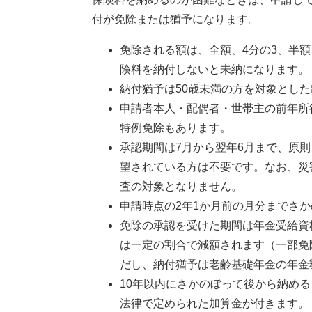
付が免除または猶予になります。
免除される額は、全額、4分の3、半額
険料を納付しないと未納になります。
納付猶予は50歳未満の方を対象とした
申請者本人・配偶者・世帯主の前年所
特例免除もあります。
承認期間は7月から翌年6月まで、原
望されている方は不要です。なお、災
査の対象となりません。
申請時点の2年1か月前の月分までさ
免除の承認を受けた期間は年金受給資
は一定の割合で減額されます（一部免
だし、納付猶予は老齢基礎年金の年金
10年以内にさかのぼって後から納め
法律で定められた加算金が付きます。