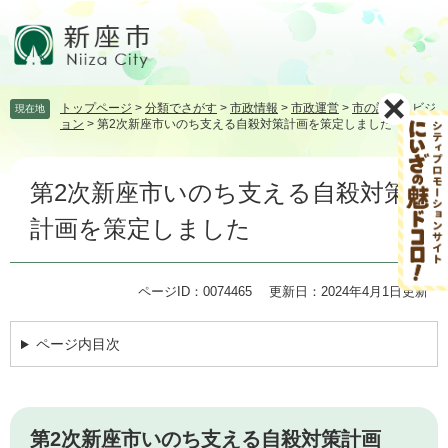
ペ
メ
ー
ニ
ジ
ュ
の
ー
先
を
トップページ
>
分類でさがす
>
市政情報
>
市政運営
>
市の計画・ビジ
現在地
頭
飛
ョン
>
第2次新座市いのち支える自殺対策計画を策定しました
で
ば
す。
し
本
て
第2次新座市いのち支える自殺対策
文
本
文
計画を策定しました
へ
ページID：0074465
更新日：2024年4月1日更新
ページ内目次
第2次新座市いのち支える自殺対策計画