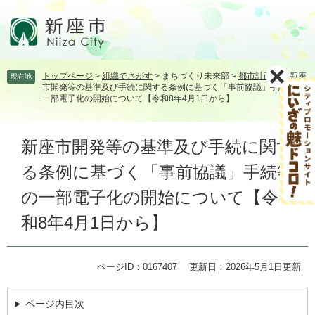
ペ
メ
ー
ニ
ジ
ュ
の
ー
先
を
トップページ
>
組織でさがす
>
まちづくり未来部
>
都市計画課
>
新座
現在地
頭
飛
市開発等の基準及び手続に関する条例に基づく「事前協議」手続等の
で
ば
一部電子化の開始について【令和8年4月1日から】
す。
し
て
本
本
新座市開発等の基準及び手続に関す
文
文
る条例に基づく「事前協議」手続等
へ
の一部電子化の開始について【令
和8年4月1日から】
ページID：0167407
更新日：2026年5月1日更新
ページ内目次