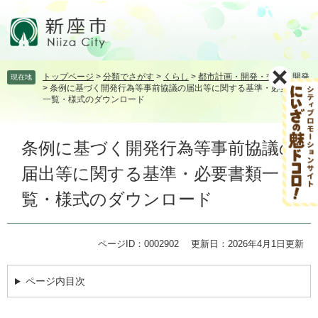
ペ
メ
ー
ニ
ジ
ュ
の
ー
先
を
トップページ
>
分類でさがす
>
くらし
>
都市計画・開発・交通
>
開発
現在地
頭
飛
>
条例に基づく開発行為等事前協議の届出等に関する基準・必要書類
で
ば
一覧・様式のダウンロード
す。
し
て
本
本
条例に基づく開発行為等事前協議の
文
文
届出等に関する基準・必要書類一
へ
覧・様式のダウンロード
ページID：0002902
更新日：2026年4月1日更新
ページ内目次