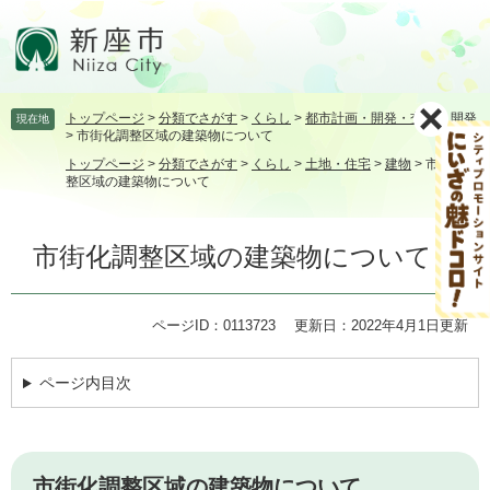
ペ
メ
ー
ニ
ジ
ュ
の
ー
先
を
トップページ
>
分類でさがす
>
くらし
>
都市計画・開発・交通
>
開発
現在地
頭
飛
>
市街化調整区域の建築物について
で
ば
トップページ
>
分類でさがす
>
くらし
>
土地・住宅
>
建物
>
市街化調
す。
し
整区域の建築物について
て
本
本
文
市街化調整区域の建築物について
文
へ
ページID：0113723
更新日：2022年4月1日更新
ページ内目次
市街化調整区域の建築物について