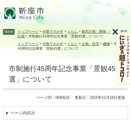
ペ
メ
ー
ニ
ジ
ュ
の
ー
先
を
トップページ
>
分類でさがす
>
くらし
>
都市計画・開発・交通
>
都市
現在地
頭
飛
計画
>
市制施行45周年記念事業「景観45選」について
で
ば
トップページ
>
分類でさがす
>
くらし
>
土地・住宅
>
建物
>
市制施行
す。
し
45周年記念事業「景観45選」について
て
本
本
文
市制施行45周年記念事業「景観45
文
へ
選」について
ページID：0040615
更新日：2015年11月19日更新
ページ内目次