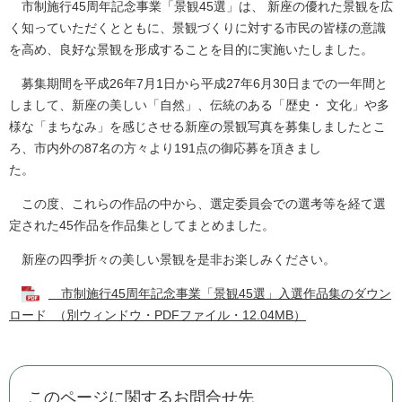
市制施行45周年記念事業「景観45選」は、 新座の優れた景観を広
く知っていただくとともに、景観づくりに対する市民の皆様の意識
を高め、良好な景観を形成することを目的に実施いたしました。
募集期間を平成26年7月1日から平成27年6月30日までの一年間と
しまして、新座の美しい「自然」、伝統のある「歴史・ 文化」や多
様な「まちなみ」を感じさせる新座の景観写真を募集しましたとこ
ろ、市内外の87名の方々より191点の御応募を頂きまし
この度、これらの作品の中から、選定委員会での選考等を経て選
定された45作品を作品集としてまとめました。
新座の四季折々の美しい景観を是非お楽しみください。
市制施行45周年記念事業「景観45選」入選作品集のダウン
ロード （別ウィンドウ・PDFファイル・12.04MB）
このページに関するお問合せ先