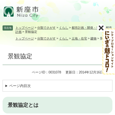
ペ
メ
ー
ニ
ジ
ュ
の
ー
先
を
トップページ
>
分類でさがす
>
くらし
>
都市計画・開発・交通
>
都市
現在地
頭
飛
計画
>
景観協定
で
ば
トップページ
>
分類でさがす
>
くらし
>
土地・住宅
>
建物
>
景観協定
す。
し
て
本
本
景観協定
文
文
へ
ページID：0031078
更新日：2014年12月16日更新
ページ内目次
景観協定とは