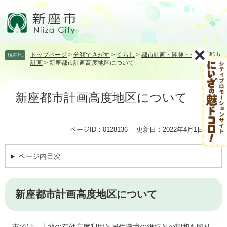
ペ
メ
ー
ニ
ジ
ュ
の
ー
先
を
トップページ
>
分類でさがす
>
くらし
>
都市計画・開発・交通
>
都市
現在地
頭
飛
計画
>
新座都市計画高度地区について
で
ば
す。
し
本
て
新座都市計画高度地区について
文
本
文
へ
ページID：0128136
更新日：2022年4月1日更新
ページ内目次
新座都市計画高度地区について