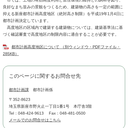
市では、土地の有効高度利用と居住環境の維持との調和を図り、
良好なまち並みの景観をつくるため、建築物の高さを一定の範囲に
抑える新座都市計画高度地区（絶対高さ制限）を平成19年1月4日に
都市計画決定しています。
高度地区の区域内で建築する建築物については、建築基準法に基
づく確認審査で高度地区の制限内容に適合することが必要です。
都市計画高度地区について （別ウィンドウ・PDFファイル・
285KB）
このページに関するお問合せ先
都市計画課
都市計画係
〒352-8623
埼玉県新座市野火止一丁目1番1号 本庁舎3階
Tel：048-424-9613
Fax：048-481-0500
メールでのお問合せはこちら