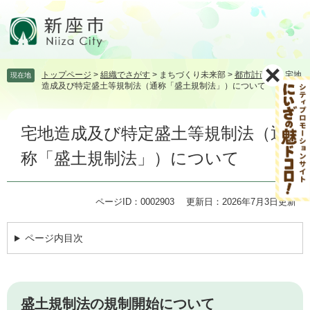
ペ
メ
ー
ニ
ジ
ュ
の
ー
先
を
トップページ
>
組織でさがす
>
まちづくり未来部
>
都市計画課
>
宅地
現在地
頭
飛
造成及び特定盛土等規制法（通称「盛土規制法」）について
で
ば
す。
し
本
て
宅地造成及び特定盛土等規制法（通
文
本
文
称「盛土規制法」）について
へ
ページID：0002903
更新日：2026年7月3日更新
ページ内目次
盛土規制法の規制開始について