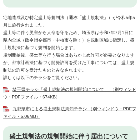
宅地造成及び特定盛土等規制法（通称「盛土規制法」）が令和5年5
月に施行されました。
盛土等に伴う災害から人命を守るため、埼玉県は令和7年7月1日に
県内全域（政令指令都市・中核市を除く）を規制区域に指定し、盛
土規制法に基づく規制を開始します。
規制開始後、盛土等を行う場合はあらかじめ許可が必要となります
が、都市計画法に基づく開発許可を受けた工事については、盛土規
制法の許可を受けたものとみなされます。
詳しくは以下のチラシをご覧ください。
埼玉県チラシ「盛土規制法の規制開始について」 （別ウィンド
ウ・PDFファイル・674KB）
九都県市による盛土規制法周知チラシ （別ウィンドウ・PDFフ
ァイル・5.06MB）
盛土規制法の規制開始に伴う届出について