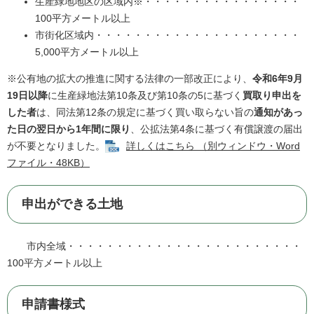
生産緑地地区の区域内※・・・・・・・・・・・・・・・・
100平方メートル以上
市街化区域内・・・・・・・・・・・・・・・・・・・・・
5,000平方メートル以上
※公有地の拡大の推進に関する法律の一部改正により、
令和6年9月
19日以降
に生産緑地法第10条及び第10条の5に基づく
買取り申出を
した者
は、同法第12条の規定に基づく買い取らない旨の
通知があっ
た日の翌日から1年間に限り
、公拡法第4条に基づく有償譲渡の届出
が不要となりました。
詳しくはこちら （別ウィンドウ・Word
ファイル・48KB）
申出ができる土地
市内全域・・・・・・・・・・・・・・・・・・・・・・・・
100平方メートル以上
申請書様式