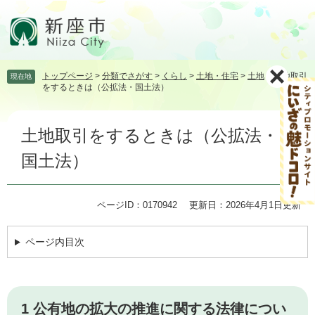
ペ
メ
ー
ニ
ジ
ュ
の
ー
先
を
トップページ
>
分類でさがす
>
くらし
>
土地・住宅
>
土地
>
土地取引
現在地
頭
飛
をするときは（公拡法・国土法）
で
ば
す。
し
本
て
土地取引をするときは（公拡法・
文
本
文
国土法）
へ
ページID：0170942
更新日：2026年4月1日更新
ページ内目次
1 公有地の拡大の推進に関する法律につい