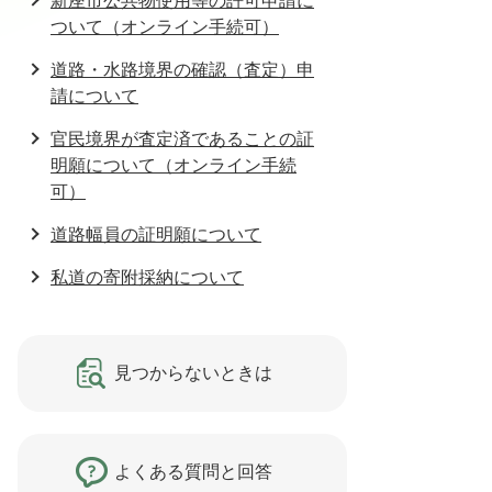
新座市公共物使用等の許可申請に
ついて（オンライン手続可）
道路・水路境界の確認（査定）申
請について
官民境界が査定済であることの証
明願について（オンライン手続
可）
道路幅員の証明願について
私道の寄附採納について
見つからないときは
よくある質問と回答