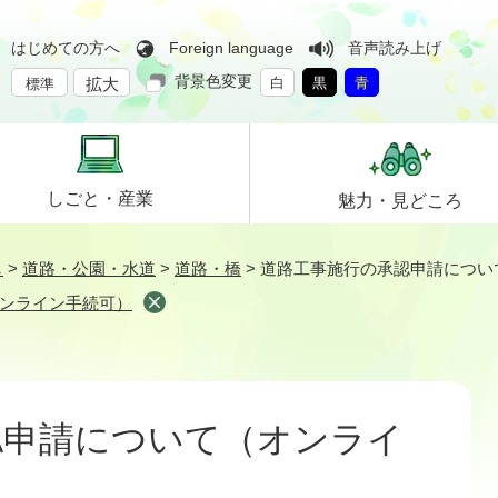
はじめての方へ
Foreign language
音声読み上げ
背景色変更
拡大
白
黒
青
標準
しごと・
産業
魅力・
見どころ
し
>
道路・公園・水道
>
道路・橋
>
道路工事施行の承認申請につい
ンライン手続可）
認申請について（オンライ