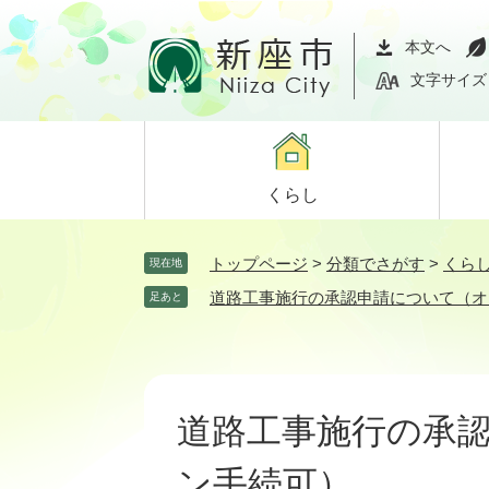
ペ
メ
ー
ニ
本文へ
ジ
ュ
文字サイズ
の
ー
先
を
頭
飛
で
ば
くらし
す。
し
て
本
トップページ
>
分類でさがす
>
くら
現在地
文
道路工事施行の承認申請について（オ
足あと
へ
本
文
道路工事施行の承
ン手続可）