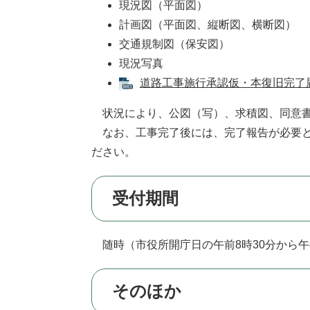
現況図（平面図）
計画図（平面図、縦断図、横断図）
交通規制図（保安図）
現況写真
道路工事施行承認仮・本復旧完了届 
状況により、公図（写）、求積図、同意書
なお、工事完了後には、完了報告が必要と
ださい。
受付期間
随時（市役所開庁日の午前8時30分から午後
そのほか