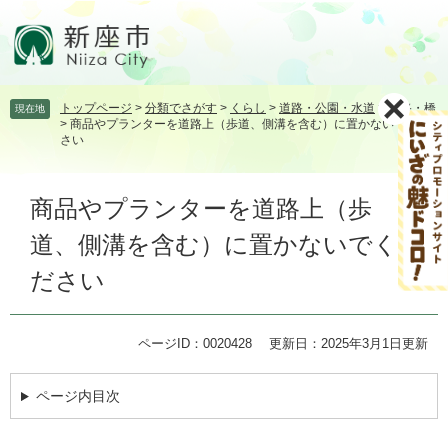
ペ
メ
ー
ニ
ジ
ュ
の
ー
先
を
トップページ
>
分類でさがす
>
くらし
>
道路・公園・水道
>
道路・橋
現在地
頭
飛
>
商品やプランターを道路上（歩道、側溝を含む）に置かないでくだ
で
ば
さい
す。
し
て
本
本
商品やプランターを道路上（歩
文
文
道、側溝を含む）に置かないでく
へ
ださい
ページID：0020428
更新日：2025年3月1日更新
ページ内目次