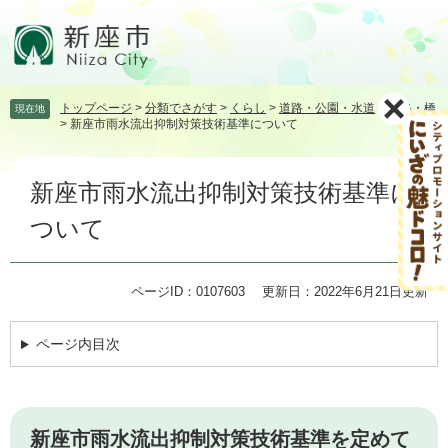
ペ
メ
ー
ニ
ジ
ュ
の
ー
先
を
トップページ
>
分類でさがす
>
くらし
>
道路・公園・水道
>
道路・橋
現在地
頭
飛
>
新座市雨水流出抑制対策技術基準について
で
ば
す。
し
本
て
新座市雨水流出抑制対策技術基準に
文
本
文
ついて
へ
ページID：0107603
更新日：2022年6月21日更新
ページ内目次
新座市雨水流出抑制対策技術基準を定めて