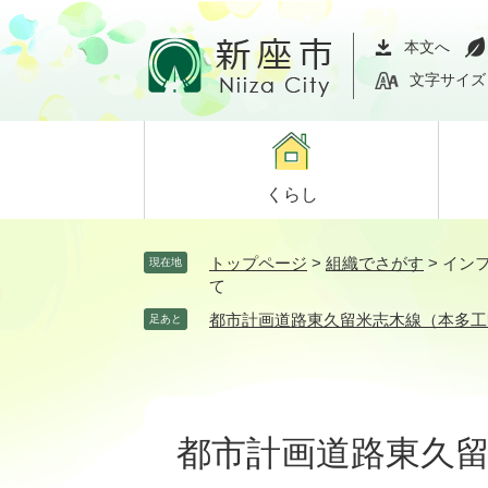
ペ
メ
ー
ニ
本文へ
ジ
ュ
文字サイズ
の
ー
先
を
頭
飛
で
ば
くらし
す。
し
て
本
トップページ
>
組織でさがす
>
イン
現在地
文
て
へ
都市計画道路東久留米志木線（本多工
足あと
本
文
都市計画道路東久