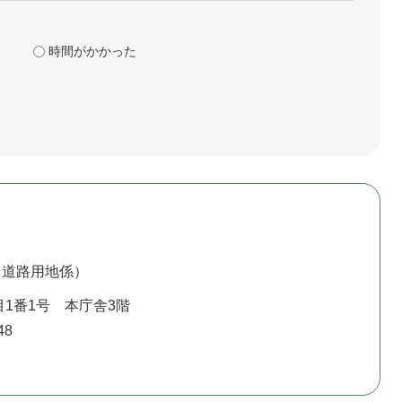
時間がかかった
（道路用地係）
1番1号 本庁舎3階
48