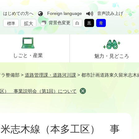
はじめての方へ
Foreign language
音声読み上げ
背景色変更
拡大
白
黒
青
標準
しごと・
産業
魅力・
見どころ
フラ整備部
>
道路管理課・道路河川課
>
都市計画道路東久留米志木
区） 事業説明会（第1回）について
留米志木線（本多工区） 事