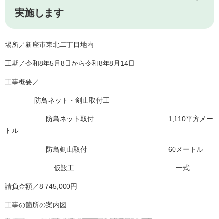
実施します
場所／新座市東北二丁目地内
工期／令和8年5月8日から令和8年8月14日
工事概要／
防鳥ネット・剣山取付工
防鳥ネット取付 1,110平方メー
トル
防鳥剣山取付 60メートル
仮設工 一式
請負金額／8,745,000円
工事の箇所の案内図