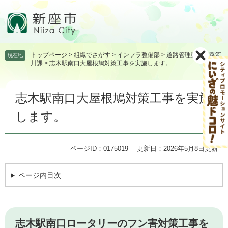
ペ
メ
ー
ニ
ジ
ュ
の
ー
先
を
トップページ
>
組織でさがす
>
インフラ整備部
>
道路管理課・道路河
現在地
頭
飛
川課
>
志木駅南口大屋根鳩対策工事を実施します。
で
ば
す。
し
本
て
志木駅南口大屋根鳩対策工事を実施
文
本
文
します。
へ
ページID：0175019
更新日：2026年5月8日更新
ページ内目次
志木駅南口ロータリーのフン害対策工事を