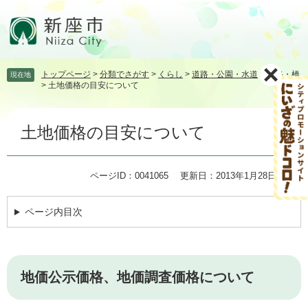
ペ
メ
ー
ニ
ジ
ュ
の
ー
先
を
トップページ
>
分類でさがす
>
くらし
>
道路・公園・水道
>
道路・橋
現在地
頭
飛
>
土地価格の目安について
で
ば
す。
し
本
て
土地価格の目安について
文
本
文
へ
ページID：0041065
更新日：2013年1月28日更新
ページ内目次
地価公示価格、地価調査価格について