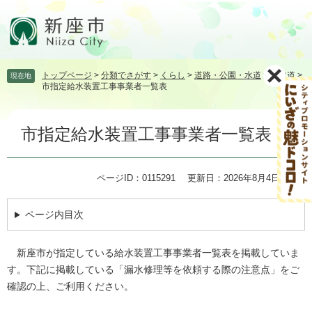
ペ
メ
ー
ニ
ジ
ュ
の
ー
先
を
トップページ
>
分類でさがす
>
くらし
>
道路・公園・水道
>
上水道
>
現在地
頭
飛
市指定給水装置工事事業者一覧表
で
ば
す。
し
本
て
市指定給水装置工事事業者一覧表
文
本
文
へ
ページID：0115291
更新日：2026年8月4日更新
ページ内目次
新座市が指定している給水装置工事事業者一覧表を掲載していま
す。下記に掲載している「漏水修理等を依頼する際の注意点」をご
確認の上、ご利用ください。