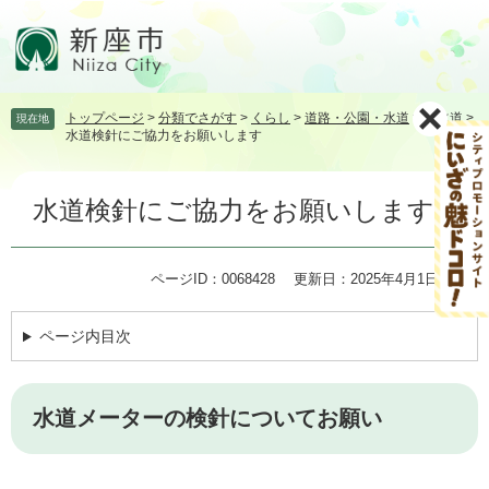
ペ
メ
ー
ニ
ジ
ュ
の
ー
先
を
トップページ
>
分類でさがす
>
くらし
>
道路・公園・水道
>
上水道
>
現在地
頭
飛
水道検針にご協力をお願いします
で
ば
す。
し
本
て
水道検針にご協力をお願いします
文
本
文
へ
ページID：0068428
更新日：2025年4月1日更新
ページ内目次
水道メーターの検針についてお願い