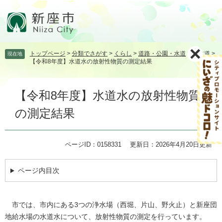
ペ
メ
ー
ニ
ジ
ュ
の
ー
先
を
トップページ
>
分類でさがす
>
くらし
>
道路・公園・水道
>
上水道
>
現在地
頭
飛
【令和8年度】水道水の放射性物質の測定結果
で
ば
す。
し
本
て
【令和8年度】水道水の放射性物質
文
本
文
の測定結果
へ
ページID：0158331
更新日：2026年4月20日更新
ページ内目次
市では、市内にある3つの浄水場（西堀、片山、野火止）と新座団
地給水場の水道水について、放射性物質の測定を行っています。