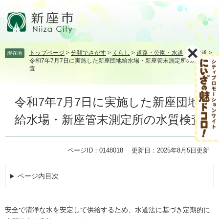
ペ
メ
ー
ニ
ジ
ュ
の
ー
先
を
トップページ
>
分類でさがす
>
くらし
>
道路・公園・水道
>
上水道
>
現在地
頭
飛
令和7年7月7日に実施した新座団地給水場・新座管末測定所の水質検
で
ば
査
す。
し
て
本
本
令和7年7月7日に実施した新座団地
文
文
給水場・新座管末測定所の水質検査
へ
ページID：0148018
更新日：2025年8月5日更新
ページ内目次
安全で清浄な水を安定して供給するため、水道法に基づき定期的に