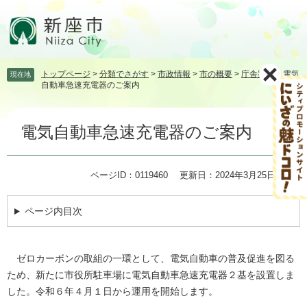
ペ
メ
ー
ニ
ジ
ュ
の
ー
先
を
トップページ
>
分類でさがす
>
市政情報
>
市の概要
>
庁舎案内
>
電気
現在地
頭
飛
自動車急速充電器のご案内
で
ば
す。
し
本
て
電気自動車急速充電器のご案内
文
本
文
へ
ページID：0119460
更新日：2024年3月25日更新
ページ内目次
ゼロカーボンの取組の一環として、電気自動車の普及促進を図る
ため、新たに市役所駐車場に電気自動車急速充電器２基を設置しま
した。令和６年４月１日から運用を開始します。