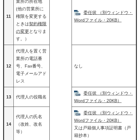
業所の所在地
(他の営業所に
委任状 （別ウィンドウ・
11
権限を変更する
Wordファイル・20KB）
ときは
契約権限
の変更
となりま
す。）
代理人を置く営
業所の電話番
12
号、Fax番号、
なし
電子メールアド
レス
委任状 （別ウィンドウ・
13
代理人の役職名
Wordファイル・20KB）
委任状 （別ウィンドウ・
代理人の氏名
Wordファイル・20KB）
14
（改姓、改名
又は戸籍個人事項証明書（戸
等）
籍抄本）