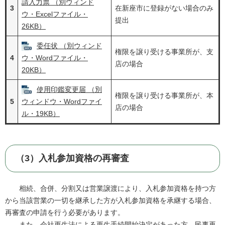
請入力票 （別ウィンド
3
在新座市に登録がない場合のみ
ウ・Excelファイル・
提出
26KB）
委任状 （別ウィンド
権限を譲り受ける事業所が、支
4
ウ・Wordファイル・
店の場合
20KB）
使用印鑑変更届 （別
権限を譲り受ける事業所が、本
5
ウィンドウ・Wordファイ
店の場合
ル・19KB）
（3）入札参加資格の再審査
相続、合併、分割又は営業譲渡により、入札参加資格を持つ方
から当該営業の一切を継承した方が入札参加資格を承継する場合、
再審査の申請を行う必要があります。
また、会社更生法による更生手続開始決定があった方、民事再