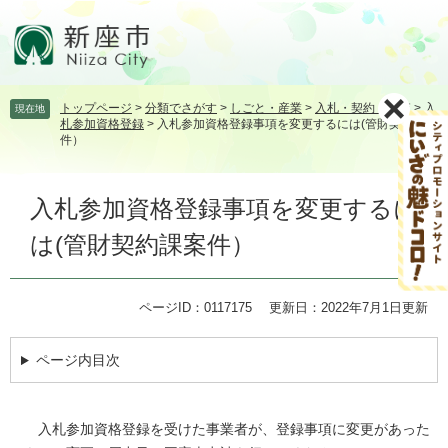
ペ
メ
ー
ニ
ジ
ュ
の
ー
先
を
トップページ
>
分類でさがす
>
しごと・産業
>
入札・契約・検査
>
入
現在地
頭
飛
札参加資格登録
>
入札参加資格登録事項を変更するには(管財契約課案
で
ば
件）
す。
し
て
本
本
入札参加資格登録事項を変更するに
文
文
は(管財契約課案件）
へ
ページID：0117175
更新日：2022年7月1日更新
ページ内目次
入札参加資格登録を受けた事業者が、登録事項に変更があった