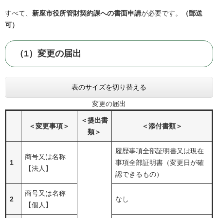
すべて、
新座市役所管財契約課への書面申請
が必要です。
（郵送
可）
（1）変更の届出
表のサイズを切り替える
変更の届出
＜提出書
＜変更事項＞
＜添付書類＞
類＞
履歴事項全部証明書又は現在
商号又は名称
1
事項全部証明書（変更日が確
【法人】
認できるもの）
商号又は名称
2
なし
【個人】