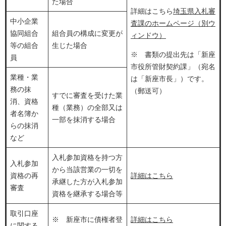
た場合
詳細はこちら
埼玉県入札審
中小企業
査課のホームページ（別ウ
協同組合
組合員の構成に変更が
ィンドウ）
等の組合
生じた場合
※ 書類の提出先は「新座
員
市役所管財契約課」（宛名
業種・業
は「新座市長」）です。
務の抹
（郵送可）
すでに審査を受けた業
消、資格
種（業務）の全部又は
者名簿か
一部を抹消する場合
らの抹消
など
入札参加資格を持つ方
入札参加
から当該営業の一切を
資格の再
詳細はこちら
承継した方が入札参加
審査
資格を継承する場合等
取引口座
※ 新座市に債権者登
詳細はこちら
に関する