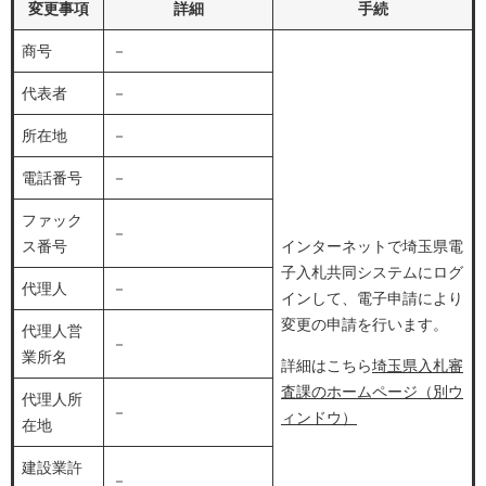
変更事項
詳細
手続
商号
－
代表者
－
所在地
－
電話番号
－
ファック
－
ス番号
インターネットで埼玉県電
子入札共同システムにログ
代理人
－
インして、電子申請により
変更の申請を行います。
代理人営
－
業所名
詳細はこちら
埼玉県入札審
査課のホームページ（別ウ
代理人所
－
ィンドウ）
在地
建設業許
－