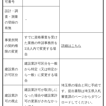
可番号
設計・調
査・測量
－
の登録の
有無
すでに資格審査を受け
事業所間
た業務の申請事務所を
の契約権
詳細はこちら
1法人内で変更する場
限の変更
合
建設業許可区分を一般
建設業の
から特定（又は特定か
許可区分
ら一般）に変更する場
合
埼玉県の場合と同じ手続で
建設業許可が取消しに
す。提出書類は埼玉県入札
建設業許
なった場合や建設業許
審査課のページからダウン
可の廃止
可の更新がされなかっ
ロードしてください。