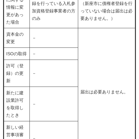
録を行っている入札参
（新座市に債権者登録を行
情報に変
加資格登録事業者の方
っていない場合は届出は必
更があっ
のみ
要ありません。）
た場合
資本金の
－
変更
ISOの取得
－
許可（登
録）の更
－
新
届出は必要ありません。
新たに建
設業許可
－
を取得し
たとき
新しい経
営事項審
－