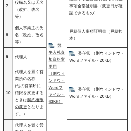
役職名又は氏名
7
事項全部証明書（変更日が確
（改姓、改名
認できるもの）
等）
個人事業主の氏
戸籍個人事項証明書（戸籍抄
8
名（改姓、改名
本）
等）
競
争入札参
委任状 （別ウィンドウ・
9
代理人
加資格変
Wordファイル・20KB）
更届
代理人を置く営
（別ウィ
業所の名称
ンドウ・
(他の営業所に
Wordフ
委任状 （別ウィンドウ・
10
権限を変更する
ァイル・
Wordファイル・20KB）
ときは
契約権限
63KB）
の変更
となりま
す。）
代理人を置く営