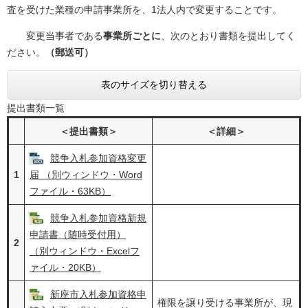
査を受けた業種の申請事業所を、1法人内で変更することです。
変更当事者である
事業所ごとに
、次のとおり書類を提出してく
ださい。
（郵送可）
表のサイズを切り替える
提出書類一覧
＜提出書類＞
＜詳細＞
競争入札参加資格変更
1
届 （別ウィンドウ・Word
ファイル・63KB）
競争入札参加資格新規
申請書（随時受付用）
2
（別ウィンドウ・Excelフ
ァイル・20KB）
新座市入札参加資格申
権限を譲り受ける事業所が、現