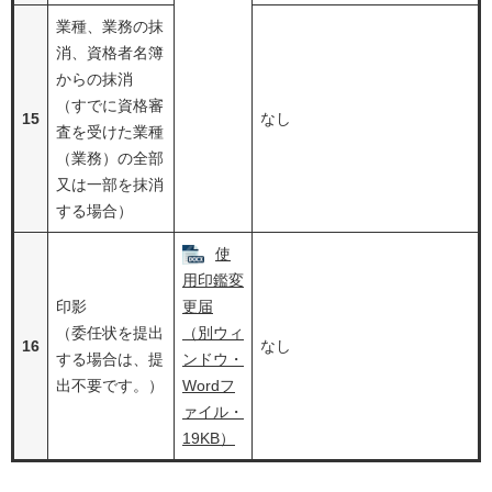
業種、業務の抹
消、資格者名簿
からの抹消
（すでに資格審
15
なし
査を受けた業種
（業務）の全部
又は一部を抹消
する場合）
使
用印鑑変
印影
更届
（委任状を提出
（別ウィ
16
なし
する場合は、提
ンドウ・
出不要です。）
Wordフ
ァイル・
19KB）