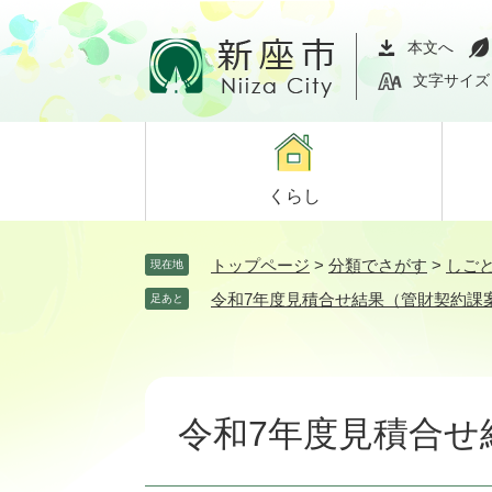
ペ
メ
ー
ニ
本文へ
ジ
ュ
文字サイズ
の
ー
先
を
頭
飛
で
ば
くらし
す。
し
て
本
トップページ
>
分類でさがす
>
しご
現在地
文
令和7年度見積合せ結果（管財契約課
足あと
へ
本
文
令和7年度見積合せ