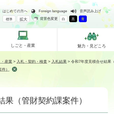
はじめての方へ
Foreign language
音声読み上げ
背景色変更
拡大
白
黒
青
標準
しごと・
産業
魅力・
見どころ
と・産業
>
入札・契約・検査
>
入札結果
>
令和7年度見積合せ結果
案件）
結果（管財契約課案件）