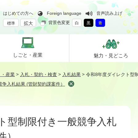
はじめての方へ
Foreign language
音声読み上げ
背景色変更
拡大
白
黒
青
標準
しごと・
産業
魅力・
見どころ
と・産業
>
入札・契約・検査
>
入札結果
>
令和8年度ダイレクト型
争入札結果 (管財契約課案件）
ト型制限付き一般競争入札
件）