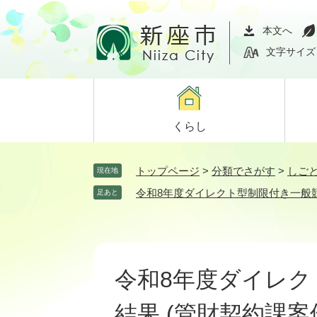
ペ
メ
ー
ニ
本文へ
ジ
ュ
文字サイズ
の
ー
先
を
頭
飛
で
ば
くらし
す。
し
て
本
トップページ
>
分類でさがす
>
しご
現在地
文
令和8年度ダイレクト型制限付き一般競
足あと
へ
本
文
令和8年度ダイレク
結果 (管財契約課案