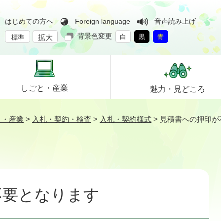
はじめての方へ
Foreign language
音声読み上げ
背景色変更
拡大
白
黒
青
標準
しごと・
産業
魅力・
見どころ
と・産業
>
入札・契約・検査
>
入札・契約様式
>
見積書への押印が
不要となります