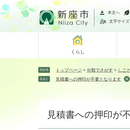
ペ
メ
ー
ニ
本文へ
ジ
ュ
文字サイズ
の
ー
先
を
頭
飛
で
ば
くらし
す。
し
て
本
トップページ
>
分類でさがす
>
しご
現在地
文
見積書への押印が不要となります
足あと
へ
本
文
見積書への押印が