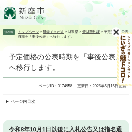
ペ
メ
ー
ニ
ジ
ュ
の
ー
先
を
トップページ
>
組織でさがす
>
財政部
>
管財契約課
>
予定価格の公表
現在地
頭
飛
時期を「事後公表」へ移行します。
で
ば
す。
し
本
て
予定価格の公表時期を「事後公表」
文
本
文
へ移行します。
へ
ページID：0174958
更新日：2026年5月15日更新
ページ内目次
令和8年10月1日以後に入札公告又は指名通