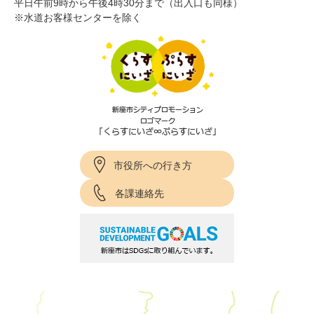
平日午前9時から午後4時30分まで（出入口も同様）
※水道お客様センターを除く
市役所への行き方
各課連絡先