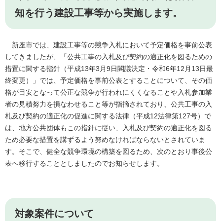
知を行う建設工事等から実施します。
新座市では、建設工事等の競争入札において予定価格を事前公表
してきましたが、「公共工事の入札及び契約の適正化を図るための
措置に関する指針（平成13年3月9日閣議決定・令和6年12月13日最
終変更）」では、予定価格を事前公表とすることについて、その価
格が目安となって公正な競争が行われにくくなることや入札参加業
者の見積努力を損なわせること等が指摘されており、公共工事の入
札及び契約の適正化の促進に関する法律（平成12法律第127号）で
は、地方公共団体もこの指針に従い、入札及び契約の適正化を図る
ため必要な措置を講ずるよう努めなければならないとされていま
す。そこで、健全な競争環境の構築を図るため、次のとおり事後公
表へ移行することとしましたのでお知らせします。
対象案件について