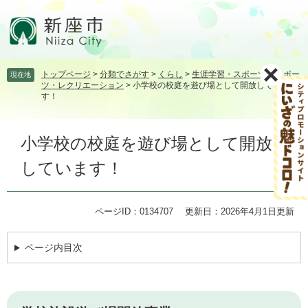
ペ
メ
ー
ニ
ジ
ュ
の
ー
先
を
トップページ
>
分類でさがす
>
くらし
>
生涯学習・スポーツ
>
スポー
現在地
頭
飛
ツ・レクリエーション
>
小学校の校庭を遊び場として開放していま
で
ば
す！
す。
し
て
本
本
小学校の校庭を遊び場として開放
文
文
しています！
へ
ページID：0134707
更新日：2026年4月1日更新
ページ内目次